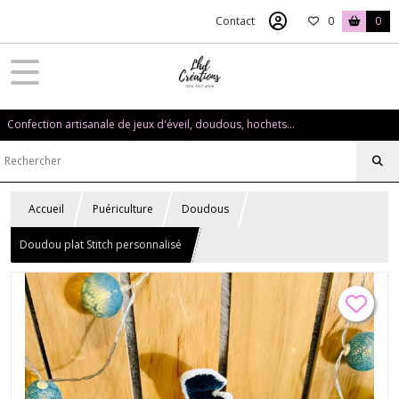
Contact
0
0
Confection artisanale de jeux d'éveil, doudous, hochets...
Accueil
Puériculture
Doudous
Doudou plat Stitch personnalisé