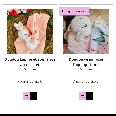
Phosphorescent
Doudou Lapine et son lange
Doudou wrap rosie
au crochet
l'hippopotame
Doudous
Doudous
phosphorescente au
crochet
35
€
35
€
À partir de
À partir de